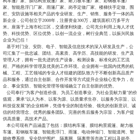
构车篷厂家、膜结构景观篷厂家、耐力板车篷厂家、彩钢板车篷厂
家、智能悬浮门厂家、雨篷厂家、岗亭定做厂家、楼梯扶手定做、围
栏、安防设施等相关产品的专业研发、生产、销售、服务于一体的高
新企业，公司创立于2008年，注册资金300万，建筑面积3万多平方
米。座落于上海市松江区，交通便利快捷。公司充分利用上海人才优
势、科技优势、区位优势，以创一流企业，树行业典范，以振兴民族
企业为已任！
基于对门业、安防、电子、智能及信息技术的深入研发及生产，公
司汇集了一批忠诚、团结、高素质、高学历、高技能的研发、生产及
管理人才，拥有一批先进的生产设备、检测设备、标准化的工艺流
程、严格的科学管理及优美的工作环境。企业拥有一批国内优秀的机
械、工程、工艺领域的专业人才组建的团队致力于不断创新高品质产
品和服务，通过自主创新、合作开发等方式提升企业核心竞争力，在
企、事业安防、智能化管理等领域确立了自主创新的优势。
公司奉行“为客户创造价值、为员工创造事业、为社会贡献力量”的价
值观，秉承“以人为本、以客为源、以质量求生存、以服务为宗旨、以
科技促发展”的企业精神，凭借专业的制造经验、领先的创新意识、诚
信的经营理念、优秀的服务团队、完善的售后服务为宗旨，为客户提
供高质量、高技术产品。
本公司现有产品涵盖了包括：膜结构车篷、膜结构景观篷、耐力板
车篷、彩钢板车篷、智能悬浮门、雨篷、电动伸缩门、智能道闸、智
能收费系统、安全防护围栏、隔离网、隔离带等市政工程以及岗亭、