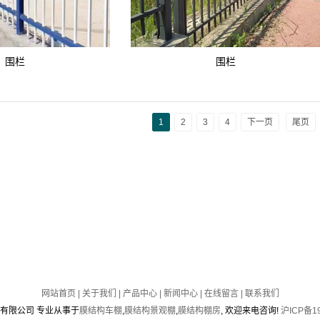
围栏
围栏
1
2
3
4
下一页
尾页
网站首页
|
关于我们
|
产品中心
|
新闻中心
|
在线留言
|
联系我们
筑装饰有限公司 专业从事于
膜结构车棚
,
膜结构景观棚
,
膜结构棚房
, 欢迎来电咨询!
沪ICP备1