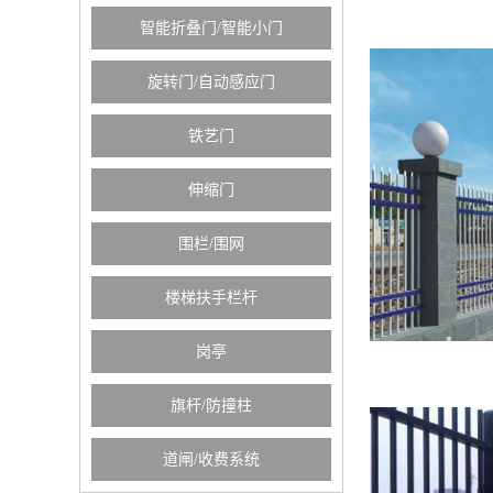
智能折叠门/智能小门
旋转门/自动感应门
铁艺门
伸缩门
围栏/围网
楼梯扶手栏杆
岗亭
旗杆/防撞柱
道闸/收费系统