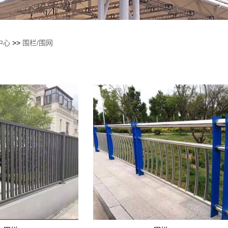
中心
>>
围栏/围网