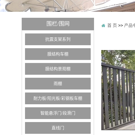
围栏/围网
首 页
>>
产品
抗震支架系列
膜结构车棚
膜结构景观棚
雨棚
耐力板/阳光板/彩钢板车棚
智能悬浮门/段滑门
直线门